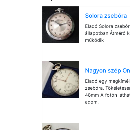
Solora zsebóra
Eladó Solora zsebór
állapotban Átmérő 
működik
Nagyon szép O
Eladó egy megkímélt
zsebóra. Tökéletese
48mm A fotón látha
adom.