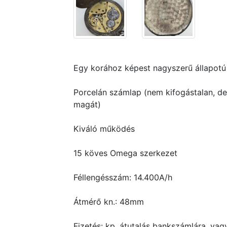
Egy korához képest nagyszerű állapot
Porcelán számlap (nem kifogástalan, de 1
magát)
Kiváló működés
15 köves Omega szerkezet
Féllengésszám: 14.400A/h
Átmérő kn.: 48mm
Fizetés: kp, átutalás bankszámlára, vag