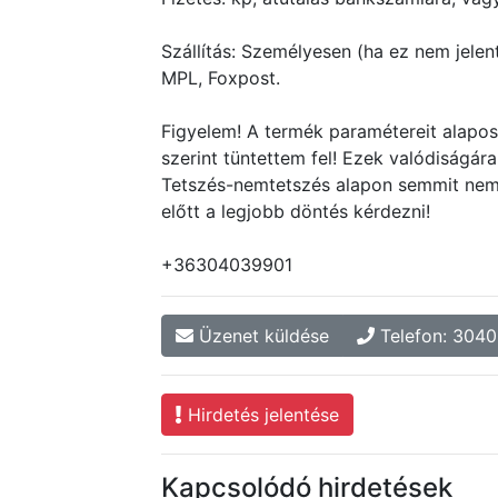
Szállítás: Személyesen (ha ez nem jelent 
MPL, Foxpost.
Figyelem! A termék paramétereit alapo
szerint tüntettem fel! Ezek valódiságár
Tetszés-nemtetszés alapon semmit nem 
előtt a legjobb döntés kérdezni!
+36304039901
Üzenet küldése
Telefon: 304
Hirdetés jelentése
Kapcsolódó hirdetések