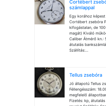
Cortébert zsebó
számlappal
Egy korához képest 
Cortébert zsebóra 
kifogástalan, de 100 
magát) Kiváló műkö
Caliber Átmérő kn.:
átutalás bankszámlá
Szállítás:…
Tellus zsebóra
Jó állapotú Tellus 
Féllengésszám: 18.
megfelelő állapotba
Fizetés: kp, átutalá