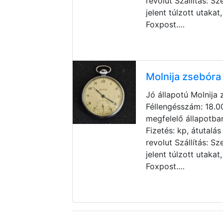
revolut Szállítás: 
jelent túlzott utakat
Foxpost.…
Molnija zsebóra
Jó állapotú Molnija
Féllengésszám: 18.
megfelelő állapotba
Fizetés: kp, átutalá
revolut Szállítás: 
jelent túlzott utakat
Foxpost.…