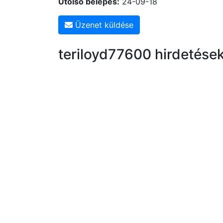
Utolsó belépés:
24-09-18
Üzenet küldése
teriloyd77600 hirdetése