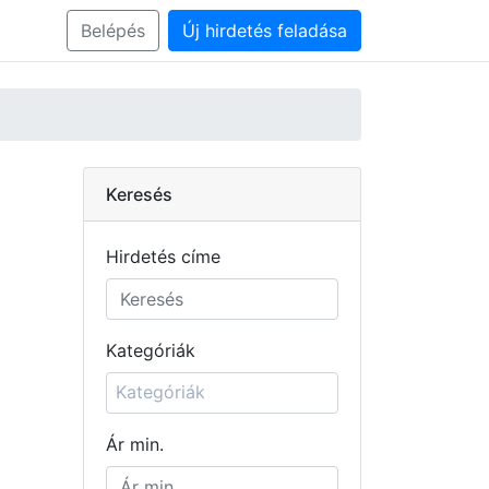
Belépés
Új hirdetés feladása
Keresés
Hirdetés címe
Kategóriák
Ár min.