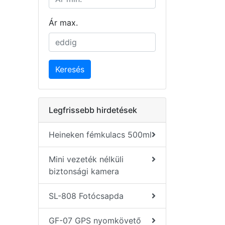
Ár max.
Keresés
Legfrissebb hirdetések
Heineken fémkulacs 500ml
Mini vezeték nélküli
biztonsági kamera
SL-808 Fotócsapda
GF-07 GPS nyomkövető