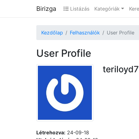
Birizga
Listázás
Kategóriák
Ker
Kezdőlap
Felhasználók
User Profile
User Profile
teriloyd
Létrehozva:
24-09-18