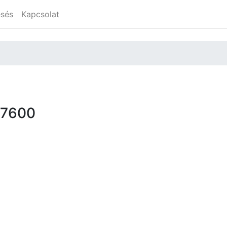
esés
Kapcsolat
77600