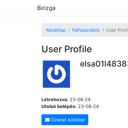
Birizga
Kezdőlap
Felhasználók
User Profi
User Profile
elsa01l4838
Létrehozva:
23-08-24
Utolsó belépés:
23-08-24
Üzenet küldése