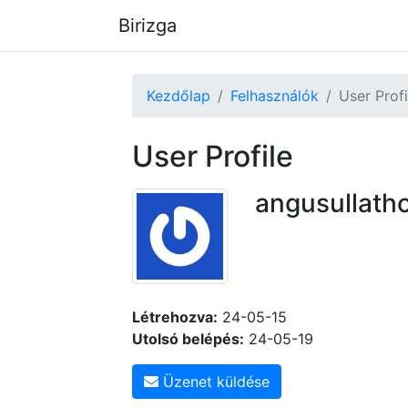
Birizga
Kezdőlap
Felhasználók
User Profi
User Profile
angusullath
Létrehozva:
24-05-15
Utolsó belépés:
24-05-19
Üzenet küldése