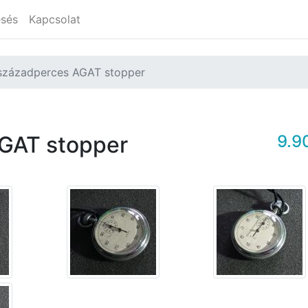
esés
Kapcsolat
 századperces AGAT stopper
AGAT stopper
9.9