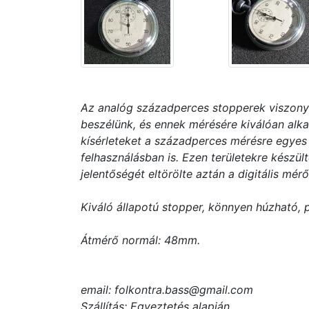
Az analóg századperces stopperek viszony
beszélünk, és ennek mérésére kiválóan alka
kísérleteket a századperces mérésre egyes 
felhasználásban is. Ezen területekre kész
jelentőségét eltörölte aztán a digitális mé
Kiváló állapotú stopper, könnyen húzható, 
Átmérő normál: 48mm.
email: folkontra.bass@gmail.com
Szállítás: Egyeztetés alapján