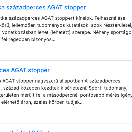
ka századperces AGAT stopper
tka századperces AGAT stoppert kínálok. Felhasználása
örű, jellemzően tudományos kutatások, azok részterületei
ary vonatkozásban lehet (lehetett) szerepe. Néhány sportág
 fel régebben bizonyos…
ces AGAT stopper
 AGAT stopper nagyszerű állapotban A századperces
. század közepén kezdtek kísérletezni. Sport, tudomány,
területén merült fel a másodpercnél pontosabb mérés igén
 elérhető áron, széles körben tudják…