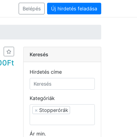
Belépés
Új hirdetés feladása
Keresés
00Ft
Hirdetés címe
Kategóriák
×
Stopperórák
Ár min.