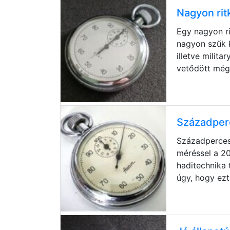
Nagyon rit
Egy nagyon ri
nagyon szűk k
illetve milit
vetődött még
Századper
Századperces
méréssel a 20
haditechnika 
úgy, hogy ezt