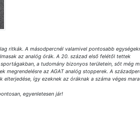
lag ritkák. A másodpercnél valamivel pontosabb egységekr
lmasak az analóg órák. A 20. század első felétől tettek
sportágakban, a tudomány bizonyos területein, sőt még mil
ültek megrendelésre az AGAT analóg stopperek. A századper
rők elterjedése, így ezeknek az óráknak a száma véges mara
pontosan, egyenletesen jár!