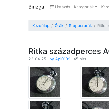
Birizga
Listázás
Kategóriák
Ker
Kezdőlap
Órák
Stopperórák
Ritka
Ritka századperces 
23-04-25
by Api0109
45 hits