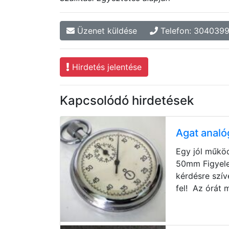
Üzenet küldése
Telefon: 304039
Hirdetés jelentése
Kapcsolódó hirdetések
Agat analó
Egy jól műkö
50mm Figyelem
kérdésre szív
fel! Az órát