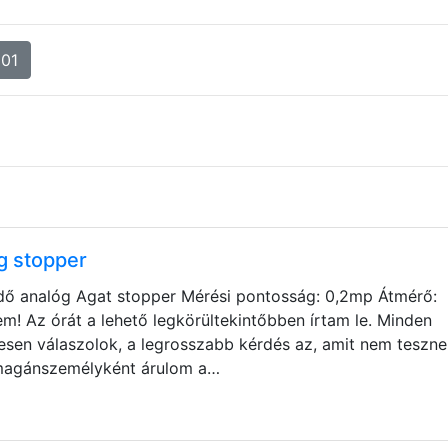
901
g stopper
dő analóg Agat stopper Mérési pontosság: 0,2mp Átmérő:
! Az órát a lehető legkörültekintőbben írtam le. Minden
esen válaszolok, a legrosszabb kérdés az, amit nem teszne
 magánszemélyként árulom a…