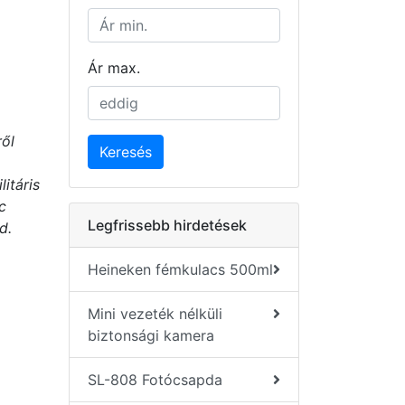
Ár max.
ől
Keresés
itáris
c
Legfrissebb hirdetések
d.
Heineken fémkulacs 500ml
Mini vezeték nélküli
biztonsági kamera
SL-808 Fotócsapda