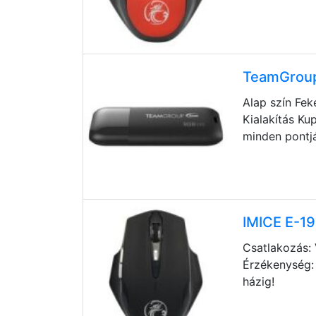
TeamGroup
Alap szín Fek
Kialakítás Ku
minden pontj
IMICE E-19
Csatlakozás: 
Érzékenység: 
házig!