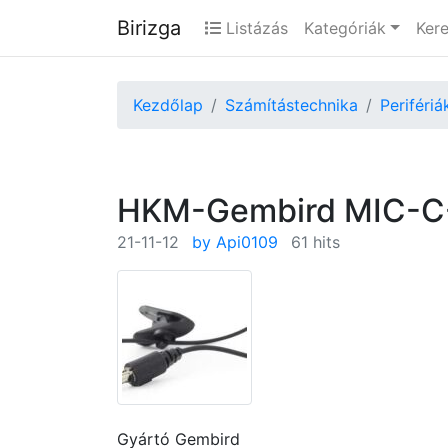
Birizga
Listázás
Kategóriák
Ker
Kezdőlap
Számítástechnika
Perifériá
HKM-Gembird MIC-C-
21-11-12
by Api0109
61 hits
Gyártó Gembird