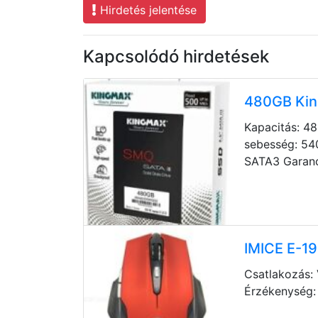
Hirdetés jelentése
Kapcsolódó hirdetések
480GB Ki
Kapacitás: 4
sebesség: 54
SATA3 Garanc
IMICE E-19
Csatlakozás: 
Érzékenység: 