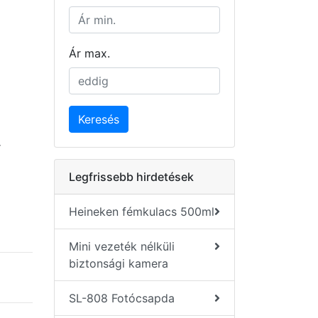
Ár max.
Keresés
r
Legfrissebb hirdetések
Heineken fémkulacs 500ml
Mini vezeték nélküli
biztonsági kamera
SL-808 Fotócsapda