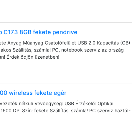
 C173 8GB fekete pendrive
ete Anyag Műanyag Csatolófelület USB 2.0 Kapacitás (GB)
pakos Szállítás, számla! PC, notebook szerviz az ország
án! Érdeklődjön üzenetben!
00 wireless fekete egér
Vezeték nélküli Vevőegység: USB Érzékelő: Optikai
1600 DPI Szín: fekete Szállítás, számla! PC szerviz háztól-