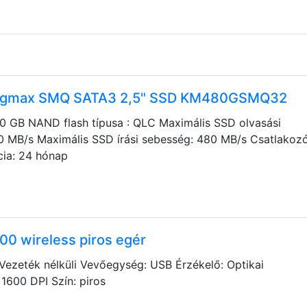
ngmax SMQ SATA3 2,5" SSD KM480GSMQ32
80 GB NAND flash típusa : QLC Maximális SSD olvasási
0 MB/s Maximális SSD írási sebesség: 480 MB/s Csatlakozó
ia: 24 hónap
00 wireless piros egér
Vezeték nélküli Vevőegység: USB Érzékelő: Optikai
1600 DPI Szín: piros