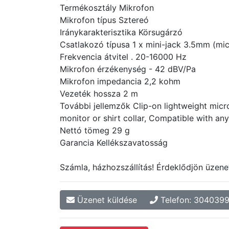
Termékosztály Mikrofon
Mikrofon típus Sztereó
Iránykarakterisztika Körsugárzó
Csatlakozó típusa 1 x mini-jack 3.5mm (mi
Frekvencia átvitel . 20-16000 Hz
Mikrofon érzékenység - 42 dBV/Pa
Mikrofon impedancia 2,2 kohm
Vezeték hossza 2 m
További jellemzők Clip-on lightweight micr
monitor or shirt collar, Compatible with a
Nettó tömeg 29 g
Garancia Kellékszavatosság
Számla, házhozszállítás! Érdeklődjön üzene
Üzenet küldése
Telefon: 304039