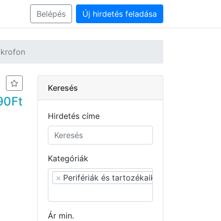
Belépés
Új hirdetés feladása
krofon
Keresés
90Ft
Hirdetés címe
Kategóriák
×
Perifériák és tartozékaik, alkatrészeik
Ár min.