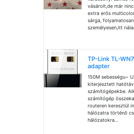
vásárolt,de már nin
extra erős multicolor
sárga, folyamatosan 
személyesen,itt nála
TP-Link TL-WN7
adapter
150M sebességu~ US
kiterjesztett hatótá
számítógépekbe. Al
számítógép összeka
routeren keresztül i
hálózatra történő c
hálózatokra…