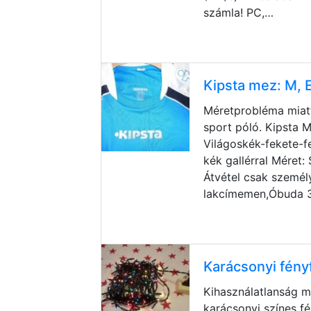
számla! PC,…
Kipsta mez: M, 
Méretprobléma miatt
sport póló. Kipsta M
Világoskék-fekete-f
kék gallérral Méret:
Átvétel csak személ
lakcímemen,Óbuda 3.
Karácsonyi fény
Kihasználatlanság mi
karácsonyi színes f