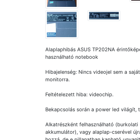
Alaplaphibás ASUS TP202NA érintőképer
használható notebook
Hibajelenség: Nincs videojel sem a saját
monitorra.
Feltételezett hiba: videochip.
Bekapcsolás során a power led világít, t
Alkatrészként felhasználható (burkolati e
akkumulátor), vagy alaplap-cserével újr
hozzá, de e pillanatban kapható ugyanit