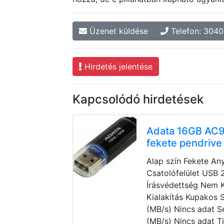
Üzenet küldése
Telefon: 304
Hirdetés jelentése
Kapcsolódó hirdetések
Adata 16GB AC
fekete pendrive
Alap szín Fekete A
Csatolófelület USB 
Írásvédettség Nem K
Kialakítás Kupakos 
(MB/s) Nincs adat S
(MB/s) Nincs adat Ti