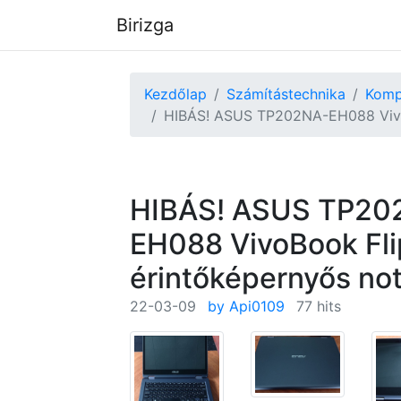
Birizga
Kezdőlap
Számítástechnika
Komp
HIBÁS! ASUS TP202NA-EH088 Vivo
HIBÁS! ASUS TP20
EH088 VivoBook Fli
érintőképernyős no
22-03-09
by Api0109
77 hits