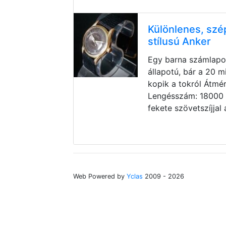
Különlenes, szép
stílusú Anker
Egy barna számlapo
állapotú, bár a 20 
kopik a tokról Átm
Lengésszám: 18000 
fekete szövetszíjjal
Web Powered by
Yclas
2009 - 2026