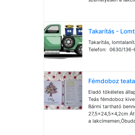
Takarítás - Lomt
Takarítás, lomtalanít
Telefon: 0630/136
Fémdoboz teata
Eladó tökéletes áll
Teás fémdoboz kive
Bármi tartható benn
27,5x24,5x4,2cm Át
a lakcímemen,Óbuda 