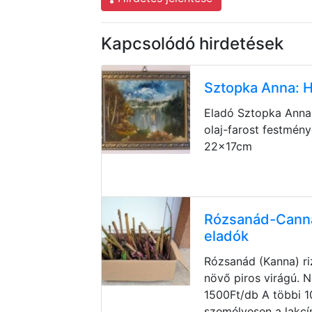
Kapcsolódó hirdetések
Sztopka Anna: 
Eladó Sztopka Anna
olaj-farost festmény
22×17cm
Rózsanád-Canna
eladók
Rózsanád (Kanna) r
növő piros virágú.
1500Ft/db A többi 1
személyesen a lakc