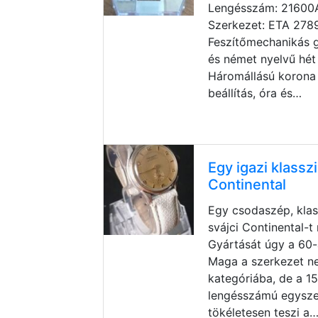
Lengésszám: 21600A/
Szerkezet: ETA 278
Feszítőmechanikás 
és német nyelvű hét 
Háromállású korona (
beállítás, óra és…
Egy igazi klassz
Continental
Egy csodaszép, klas
svájci Continental-
Gyártását úgy a 60-
Maga a szerkezet n
kategóriába, de a 1
lengésszámú egysze
tökéletesen teszi a