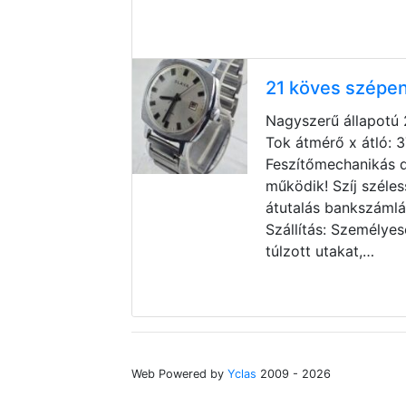
21 köves szépe
Nagyszerű állapotú 2
Tok átmérő x átló:
Feszítőmechanikás 
működik! Szíj széles
átutalás bankszámlá
Szállítás: Személyes
túlzott utakat,…
Web Powered by
Yclas
2009 - 2026