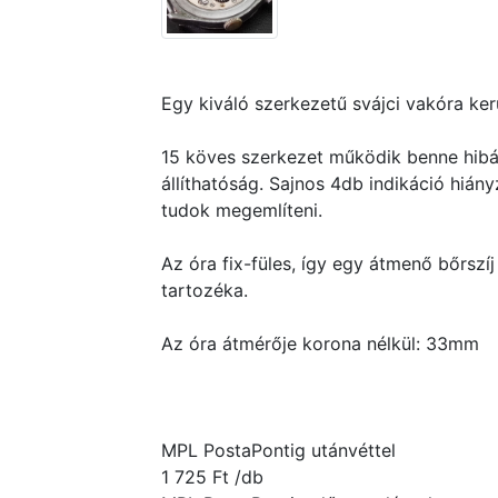
Egy kiváló szerkezetű svájci vakóra ke
15 köves szerkezet működik benne hibá
állíthatóság. Sajnos 4db indikáció hiány
tudok megemlíteni.
Az óra fix-füles, így egy átmenő bőrszíj
tartozéka.
Az óra átmérője korona nélkül: 33mm
MPL PostaPontig utánvéttel
1 725 Ft /db