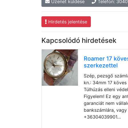
Üzenet küldése
Telefon: 304
Hirdetés jelentése
Kapcsolódó hirdetések
Roamer 17 köves
szerkezettel
Szép, pezsgő szám
kn.: 34mm 17 köves 
Túlhúzás elleni véde
Figyelem! Ez egy ant
garanciát nem vállalo
bankszámlára, vagy 
+36304039901…