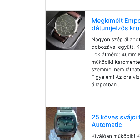
Megkímélt Empo
dátumjelzős kro
Nagyon szép állapo
dobozával együtt. K
Tok átmérő: 46mm M
működik! Karcmente
szemmel nem láthat
Figyelem! Az óra víz
állapotban,…
25 köves svájci f
Automatic
Kiválóan működik! 