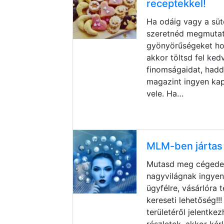
receptekkel!
Ha odáig vagy a süt
szeretnéd megmutat
gyönyörűségeket hoz
akkor töltsd fel ke
finomságaidat, hadd 
magazint ingyen kap
vele. Ha…
MLM-ben jártas 
Mutasd meg cégedet
nagyvilágnak ingye
ügyfélre, vásárlóra 
kereseti lehetőség!!
területéről jelentke