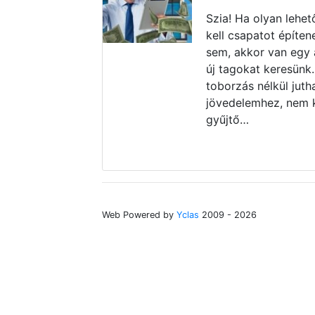
Szia! Ha olyan lehet
kell csapatot építen
sem, akkor van egy
új tagokat keresünk.
toborzás nélkül juth
jövedelemhez, nem k
gyűjtő…
Web Powered by
Yclas
2009 - 2026