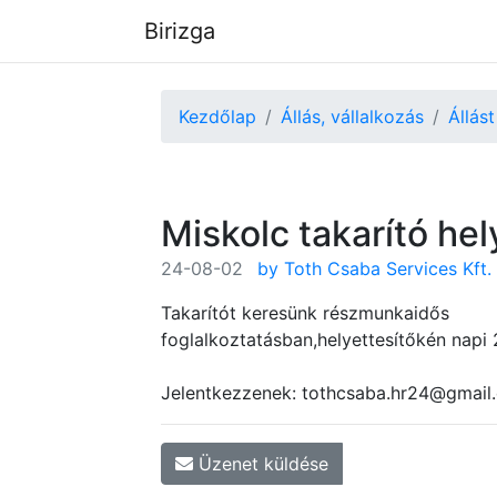
Birizga
Kezdőlap
Állás, vállalkozás
Állást
Miskolc takarító hel
24-08-02
by Toth Csaba Services Kft.
Takarítót keresünk részmunkaidős
foglalkoztatásban,helyettesítőkén napi
Jelentkezzenek: tothcsaba.hr24@gmail
Üzenet küldése