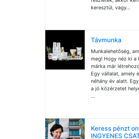
részletek, akkor kér
keresztül, vagy…
Távmunka
Munkalehetőség, ame
meg! Hogy néz ki a 
márka már létrehozo
Egy vállalat, amely 
néhány év alatt. Egy
a jó közérzetet helye
…
Keress pénzt on
INGYENES CSA