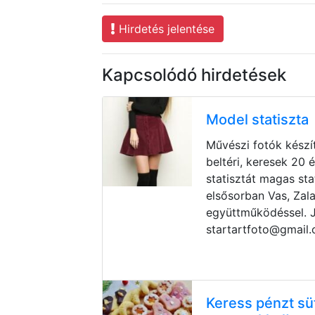
Hirdetés jelentése
Kapcsolódó hirdetések
Model statiszta
Művészi fotók készít
beltéri, keresek 20 é
statisztát magas stat
elsősorban Vas, Zal
együttműködéssel. J
startartfoto@gmail
Keress pénzt s