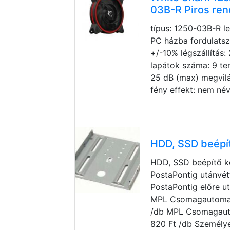
03B-R Piros re
típus: 1250-03B-R leí
PC házba fordulatsz
+/-10% légszállítás:
lapátok száma: 9 ter
25 dB (max) megvilá
fény effekt: nem né
HDD, SSD beépít
HDD, SSD beépítő k
PostaPontig utánvét
PostaPontig előre ut
MPL Csomagautomatá
/db MPL Csomagauto
820 Ft /db Személye