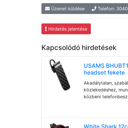
Üzenet küldése
Telefon: 304
Hirdetés jelentése
Kapcsolódó hirdetések
USAMS BHUBT10
headset fekete
Akadálytalan, szabá
közlekedéshez, mun
közbeni telefonbeszé
White Shark 12