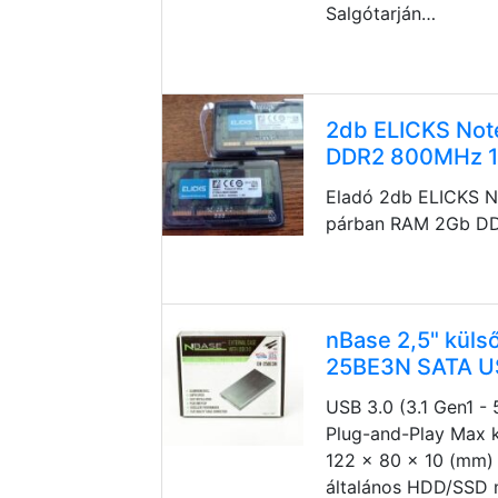
Salgótarján…
2db ELICKS No
DDR2 800MHz 1.
Eladó 2db ELICKS 
párban RAM 2Gb D
nBase 2,5" küls
25BE3N SATA 
USB 3.0 (3.1 Gen1 -
Plug-and-Play Max 
122 x 80 x 10 (mm) 
általános HDD/SSD 