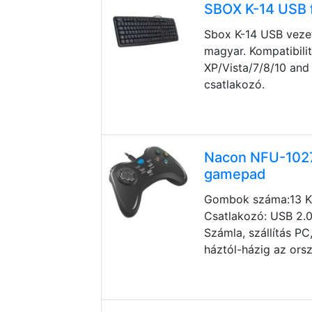
SBOX K-14 USB f
Sbox K-14 USB vezet
magyar. Kompatibili
XP/Vista/7/8/10 an
csatlakozó.
Nacon NFU-1027
gamepad
Gombok száma:13 Ko
Csatlakozó: USB 2.0
Számla, szállítás PC
háztól-házig az ors