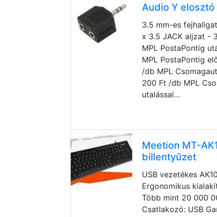
Audio Y elosztó 
3.5 mm-es fejhallga
x 3.5 JACK aljzat -
MPL PostaPontig utá
MPL PostaPontig elő
/db MPL Csomagauto
200 Ft /db MPL Cs
utalással…
Meetion MT-AK1
billentyűzet
USB vezetékes AK100
Ergonomikus kialakít
Több mint 20 000 0
Csatlakozó: USB Gar