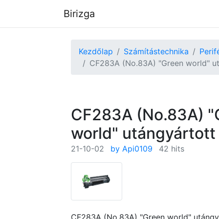
Birizga
Kezdőlap
Számítástechnika
Perif
CF283A (No.83A) "Green world" ut
CF283A (No.83A) "
world" utángyártott
21-10-02
by Api0109
42 hits
CF283A (No.83A) "Green world" utángyá