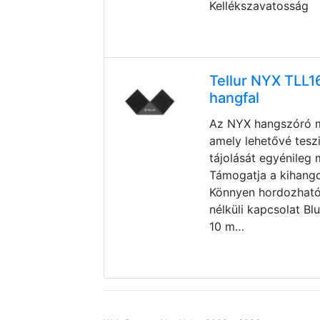
Kellékszavatosság
Tellur NYX TLL1
hangfal
Az NYX hangszóró mo
amely lehetővé tesz
tájolását egyénileg
Támogatja a kihango
Könnyen hordozható
nélküli kapcsolat Bl
10 m…